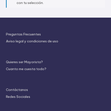
con tu selección.
a
.
c
o
Preguntas Frecuentes
m
Aviso legal y condiciones de uso
Quieres ser Mayorista?
Cuanto me cuesta todo?
Contáctanos
Redes Sociales