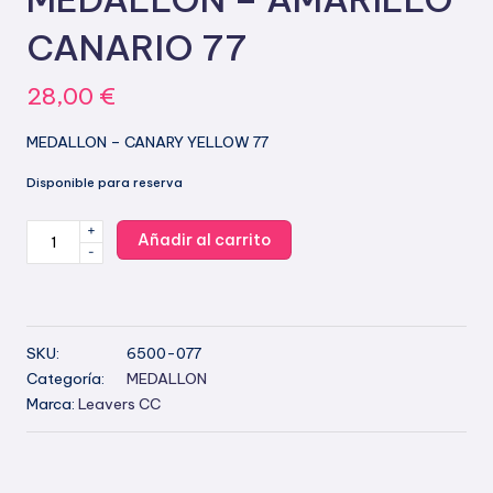
CANARIO 77
28,00
€
MEDALLON – CANARY YELLOW 77
Disponible para reserva
+
MEDALLON
Añadir al carrito
-
-
AMARILLO
CANARIO
77
SKU:
6500-077
cantidad
Categoría:
MEDALLON
Marca:
Leavers CC