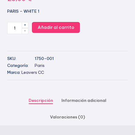
PARIS – WHITE 1
+
PARIS
Añadir al carrito
-
-
BLANCO
1
cantidad
SKU:
1750-001
Categoría:
Paris
Marca:
Leavers CC
Descripción
Información adicional
Valoraciones (0)